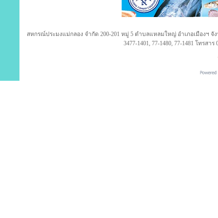
สหกรณ์ประมงแม่กลอง จำกัด 200-201 หมู่ 5 ตำบลแหลมใหญ่ อำเภอเมืองฯ จังห
3477-1401, 77-1480, 77-1481 โทรสาร 0
ใหม่! แชทถาม ติดตามโปรโมชั่น จาก Shappy Team ผ่านมือถือ
C