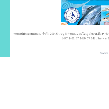
สหกรณ์ประมงแม่กลอง จำกัด 200-201 หมู่ 5 ตำบลแหลมใหญ่ อำเภอเมืองฯ จังห
3477-1401, 77-1480, 77-1481 โทรสาร 0
ใหม่! แชทถาม ติดตามโปรโมชั่น จาก Shappy Team ผ่านมือถือ
C