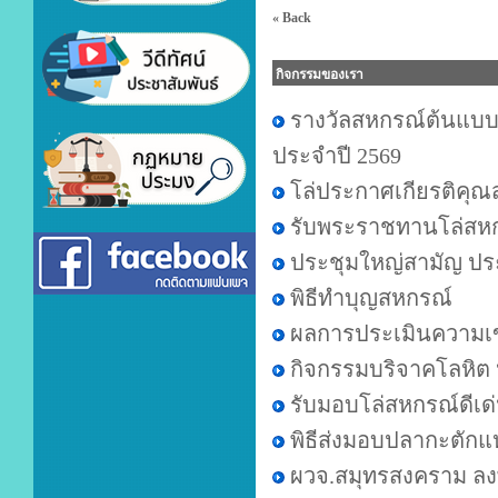
« Back
กิจกรรมของเรา
รางวัลสหกรณ์ต้นแบบ
ประจำปี 2569
โล่ประกาศเกียรติคุณ
รับพระราชทานโล่สหกร
ประชุมใหญ่สามัญ ปร
พิธีทำบุญสหกรณ์
ผลการประเมินความเข
กิจกรรมบริจาคโลหิต 
รับมอบโล่สหกรณ์ดีเด
พิธีส่งมอบปลากะตักแ
ผวจ.สมุทรสงคราม ลง