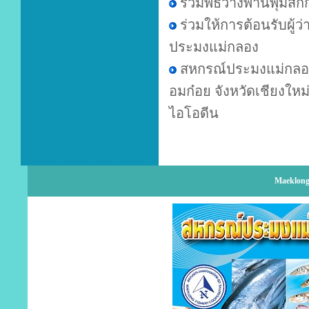
ร่วมพิธีวางพานพุ่มส
ร่วมให้การต้อนรับผู้
ประมงแม่กลอง
สหกรณ์ประมงแม่กลอง 
อมก๋อย จังหวัดเชียงใ
ไอโอดีน
Maeklong