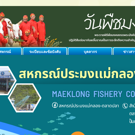
ิสหกรณ์
ระเบียบเเละข้อบังคับ
บุคลากร
ข่าวสา