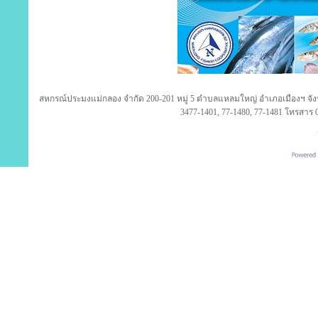
สหกรณ์ประมงแม่กลอง จำกัด 200-201 หมู่ 5 ตำบลแหลมใหญ่ อำเภอเมืองฯ จังห
3477-1401, 77-1480, 77-1481 โทรสาร 0
ใหม่! แชทถาม ติดตามโปรโมชั่น จาก Shappy Team ผ่านมือถือ
C