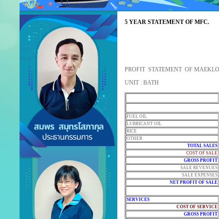
5 YEAR STATEMENT OF MFC.
PROFIT STATEMENT OF MAEKLO
UNIT : BATH
FUEL OIL
LUBRICANT OIL
RICE
OTHER
TOTAL SALES
COST OF SALE
GROSS PROFIT
SALE REVENUES
SALE EXPENSES
NET PROFIT OF SALE
SERVICES
COST OF SERVICE
GROSS PROFIT