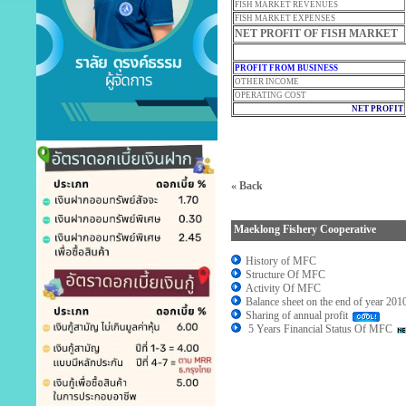
FISH MARKET REVENUES
FISH MARKET EXPENSES
NET PROFIT OF FISH MARKET
PROFIT FROM BUSINESS
OTHER INCOME
OPERATING COST
NET PROFIT
« Back
Maeklong Fishery Cooperative
History of MFC
Structure Of MFC
Activity Of MFC
Balance sheet on the end of year 201
Sharing of annual profit
5 Years Financial Status Of MFC