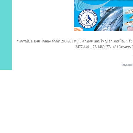
สหกรณ์ประมงแม่กลอง จำกัด 200-201 หมู่ 5 ตำบลแหลมใหญ่ อำเภอเมืองฯ จังห
3477-1401, 77-1480, 77-1481 โทรสาร 0
ใหม่! แชทถาม ติดตามโปรโมชั่น จาก Shappy Team ผ่านมือถือ
C