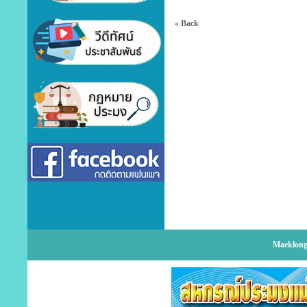
« Back
Maeklong