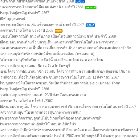
โล่ประกาศเกียรติคุณสหกรณ์ดีเด่นแห่งชาติ 2568
รับพระราชทานโล่สหกรณ์ดีเด่นแห่งชาติ ประจำปี 2568
ประชุมใหญ่สามัญ ประจำปี 2567
พิธีทำบุญสหกรณ์
ผลการประเมินความเข้มแข็งของสหกรณ์ ประจำปี 2567
กิจกรรมบริจาคโลหิต ประจำปี 2568
รับมอบโล่สหกรณ์ดีเด่นระดับภาค เนื่องในวันสหกรณ์แห่งชาติ ประจำปี 2568
พิธีส่งมอบปลากะตักแห้ง ปลาทูเค็ม เเละอาหารที่มีสารไอโอดีน พระราชทานฯ
ผวจ.สมุทรสงคราม ลงพื้นที่ตรวจเยี่ยมการดำเนินงานของสหกรณ์ประมงแม่กลองจำกัด
โครงการอนุรักษ์ทรัพยากรสัตว์น้ำและสิ่งแวดล้อม (ภาคสนาม)
จัดโครงการอนุรักษ์ทรัพยากรสัตว์น้ำและสิ่งแวดล้อม ณ ต.คลองโคน
โครงการศึกษาดูงานสมาชิก ณ จังหวัดจันทบุรี
อบรมโครงการพัฒนาสมาชิก ร่วมกับ โครงการสร้างความยั่งยืนด้วยหลักธรรมาภิบาล
ร่วมกิจกรรมเนื่องในวันเฉลิมพระชนมพรรษาฯ เนื่องในวันเเม่ 12 สิงหาคม 2567
ทำบุญสหกรณ์ในโอกาสครบรอบวันเปิดสำนักงานสหกรณ์ประมงแม่กลอง จำกัด
ประชุมใหญ่สามัญ ประจำปี 2566
ร่วมจัดรถบุปผชาติขบวนแห่ 123 ปี จังหวัดสมุทรสงคราม
กิจกรรมบริจาคโลหิต ครั้งที่ 1 /2567
พิธีส่งมอบปลาทูเค็ม โครงการตามพระราชดำริต่อต้านโรคขาดสารไอโอดีนประจำปี 2567
โครงการเพิ่มสุข “โปรแกรมตรวจสุขภาพทางการเงิน”
ประมวลภาพกิจกรรมปลูกต้นไม้บริเวณพื้นที่ของตลาดปลาสหกรณ์ฯ
ประมวลภาพการมอบพันธุ์กล้าไม้ มอบพันธุ์สัตว์น้ำ
โครงการปลูกสำนึกรักษ์ทรัพยากรธรรมชาติ สิ่งแวดล้อม และเอื้ออาทรต่อชุมชน เพื่อถวาย
โครงการจัดทำแผนพัฒนาสหกรณ์ ประจำปี 2567 ภายใต้กลยุทธ์ที่ 3 พัฒนาบุคลากรของสห