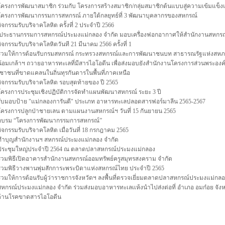
โครงการพัฒนาสมาชิก ร่วมกับ โครงการสร้างสมาชิก/กลุ่มสมาชิกต้นแบบสู่ความเข้มแข็ง
โครงการพัฒนากรรมการสหกรณ์ ภายใต้กลยุทธ์ที่ 3 พัฒนาบุคลากรของสหกรณ์
กิจกรรมรับบริจาคโลหิต ครั้งที่ 2 ประจำปี 2566
ประธานกรรมการสหกรณ์ประมงแม่กลอง จำกัด มอบเครื่องฟอกอากาศให้สำนักงานสหกรณ
กิจกรรมรับบริจาคโลหิตวันที 21 มีนาคม 2566 ครั้งที่ 1
ร่วมให้การต้อนรับกรมสหกรณ์ กระทรวงสหกรณ์และการพัฒนาชนบท สาธารณรัฐแห่งสหภา
น้อมเกล้าฯ ถวายอาหารทะเลที่มีสารไอโอดีน เพื่อส่งมอบยังสำนักงานโครงการส่วนพระอง
ชาชนที่ขาดแคลนในถิ่นทุรกันดารในพื้นที่ภาคเหนือ
กิจกรรมรับบริจาคโลหิต รอบสุดท้ายของ ปี 2565
โครงการประชุมเชิงปฏิบัติการจัดทำแผนพัฒนาสหกรณ์ ระยะ 3 ปี
รับมอบป้าย "แม่กลองการันตี" ประเภท อาหารทะเลปลอดสารฟอร์มาลีน 2565-2567
โครงการปลูกป่าชายเลน ตามแผนงานสหกรณ์ฯ วันที่ 15 กันยายน 2565
อบรม “โครงการพัฒนากรรมการสหกรณ์”
กิจกรรมรับบริจาคโลหิต เมื่อวันที่ 18 กรกฎาคม 2565
ทำบุญสำนักงานฯ สหกรณ์ประมงแม่กลอง จำกัด
ประชุมใหญ่ประจำปี 2564 ณ ตลาดปลาสหกรณ์ประมงแม่กลอง
ร่วมพิธีเปิดอาคารสำนักงานสหกรณ์ออมทรัพย์ครูสมุทรสงคราม จำกัด
ร่วมพิธีวางพานพุ่มสักการะพระบิดาแห่งสหกรณ์ไทย ประจำปี 2565
ร่วมให้การต้อนรับผู้ว่าราชการจังหวัดฯ ลงพื้นที่ตรวจเยี่ยมตลาดปลาสหกรณ์ประมงแม่กล
สหกรณ์ประมงแม่กลอง จำกัด ร่วมส่งมอบอาหารทะเลเเห้งนำไปส่งต่อที่ อำเภอ อมก๋อย จั
ต้านโรคขาดสารไอโอดีน