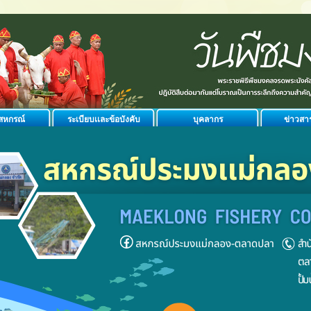
ิสหกรณ์
ระเบียบเเละข้อบังคับ
บุคลากร
ข่าวสา