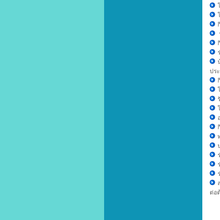
ประ
ต่อ