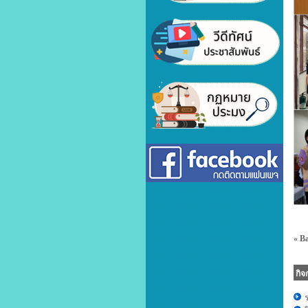
« B
กิ