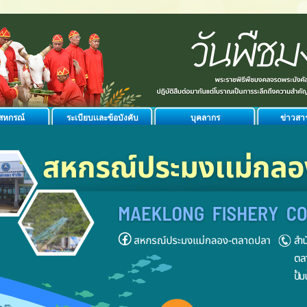
ิสหกรณ์
ระเบียบเเละข้อบังคับ
บุคลากร
ข่าวสา