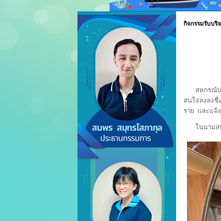
กิจกรรมรับบริจ
สหกรณ์ประมง
สนใจลงลงชื่อ
ราย และแจ้ง
ในนามสหกรณ์