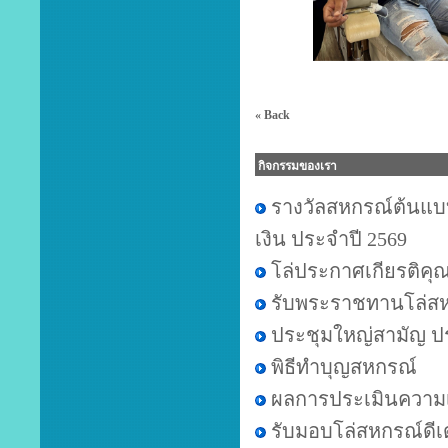
« Back
กิจกรรมของเรา
รางวัลสหกรณ์ต้นแบ
เงิน ประจำปี 2569
โล่ประกาศเกียรติคุ
รับพระราชทานโล่สหก
ประชุมใหญ่สามัญ ป
พิธีทำบุญสหกรณ์
ผลการประเมินความเ
รับมอบโล่สหกรณ์ดีเ