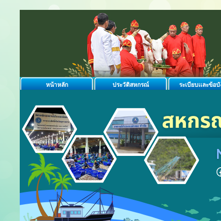
หน้าหลัก
ประวัติสหกรณ์
ระเบียบเเละข้อบั